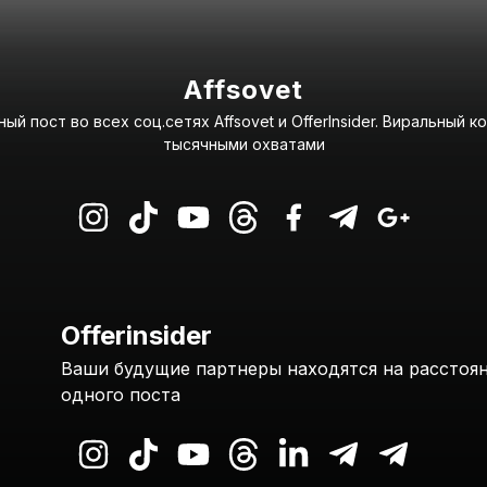
Affsovet
ый пост во всех соц.сетях Affsovet и OfferInsider. Виральный к
тысячными охватами
Offerinsider
Ваши будущие партнеры находятся на расстоя
одного поста