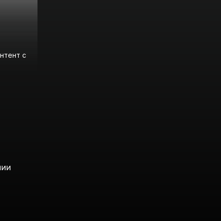
онтент с
нии